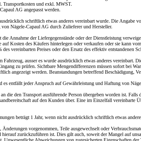
exkl. Transportkosten und exkl. MWST.
-Capaul AG angepasst werden.
t ausdrücklich schriftlich etwas anderes vereinbart wurde. Die Angabe 
ng von Nägele-Capaul AG durch Zulieferer und Hersteller.
t die Annahme der Liefergegenstände oder der Dienstleistung verweige
auf Kosten des Käufers hinterlegen oder verkaufen oder sie kann vom V
% des vereinbarten Preises oder den Ersatz des effektiv entstandenen 
em Fahrzeug, ausser es wurde ausdrücklich etwas anderes vereinbart. Di
 Eingang zu prüfen. Sichtbare Mengendifferenzen müssen sofort bei Wa
tlich angezeigt werden. Beanstandungen betreffend Beschädigung, Vers
und es entfällt jeder Anspruch auf Gewährleistung und Haftung von Nä
 an die den Transport ausführende Person übergeben worden ist. Fall
sandbereitschaft auf den Kunden über. Eine im Einzelfall vereinbarte
gen beträgt 1 Jahr, wenn nicht ausdrücklich schriftlich etwas anderes
, Änderungen vorgenommen, Teile ausgewechselt oder Verbrauchsmateri
gel hierauf zurückzuführen ist. Dies gilt auch, soweit der Mangel auf
st. Unwesentliche Abweichungen von zugesicherten Eigenschaften der 