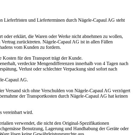
von Lieferfristen und Lieferterminen durch Nägele-Capaul AG steht
rt oder erklärt, die Waren oder Werke nicht abnehmen zu wollen,
ertrag zurücktreten. Nägele-Capaul AG ist in allen Fällen
Schadens vom Kunden zu fordern.
e Kosten für den Transport trägt der Kunde.
renerhalt, verdeckte Mengendifferenzen innerhalb von 4 Tagen nach
pätung, Verlust oder schlechter Verpackung sind sofort nach
gele-Capaul AG.
s der Versand sich ohne Verschulden von Nägele-Capaul AG verzögert
 Übernahme der Transportkosten durch Nägele-Capaul AG hat keinen
 vereinbart wird.
alien verwendet, die nicht den Original-Spezifikationen
 unsachgemässe Benutzung, Lagerung und Handhabung der Geräte oder
Ware lösen keine Gewährleistungsrechte aus.