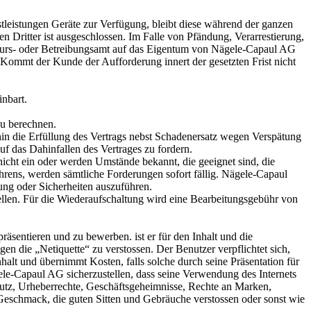
istungen Geräte zur Verfügung, bleibt diese während der ganzen
Dritter ist ausgeschlossen. Im Falle von Pfändung, Verarrestierung,
nkurs- oder Betreibungsamt auf das Eigentum von Nägele-Capaul AG
Kommt der Kunde der Aufforderung innert der gesetzten Frist nicht
inbart.
zu berechnen.
hin die Erfüllung des Vertrags nebst Schadenersatz wegen Verspätung
uf das Dahinfallen des Vertrages zu fordern.
nicht ein oder werden Umstände bekannt, die geeignet sind, die
rens, werden sämtliche Forderungen sofort fällig. Nägele-Capaul
ung oder Sicherheiten auszuführen.
llen. Für die Wiederaufschaltung wird eine Bearbeitungsgebühr von
sentieren und zu bewerben. ist er für den Inhalt und die
en die „Netiquette“ zu verstossen. Der Benutzer verpflichtet sich,
halt und übernimmt Kosten, falls solche durch seine Präsentation für
-Capaul AG sicherzustellen, dass seine Verwendung des Internets
chutz, Urheberrechte, Geschäftsgeheimnisse, Rechte an Marken,
 Geschmack, die guten Sitten und Gebräuche verstossen oder sonst wie