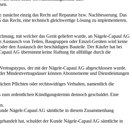
sen.
nde zunächst einzig das Recht auf Reparatur bzw. Nachbesserung. Das
 das Recht, eine technisch gleichwertige Lösung zu implementieren.
echnung, mit welcher das Gerät geliefert wurde, an Nägele-Capaul AG
en Austausch von Teilen, Baugruppen oder Einzel-Geräten wird keine
 oder den Austausch der beschädigten Bauteile. Der Käufer hat bei
Capaul AG übernimmt keine Haftung für allfällige durch die
 Vertragstypus, der mit der Nägele-Capaul AG abgeschlossen wurde.
f der Mindestvertragsdauer können Abonnemente und Dienstleistungen
ichen Pflichten oder rechtswidriges Verhalten, namentlich die
bis zum ordentlichen Kündigungstermin dennoch geschuldet. Eine
n.
 Kunde Nägele-Capaul AG sämtliche in diesem Zusammenhang
 gehandelt hat, schuldet der Kunde Nägele-Capaul AG sämtliche in