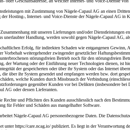
ohn- oder Geschäftsadresse, an welcher Internet- und Voice-Dienste v
tleistungen mit Zustimmung von Nägele-Capaul AG an einen Dritten üb
 der Hosting-, Internet- und Voice-Dienste der Nägele-Capaul AG in Ken
 Zusammenhang mit unseren Lieferungen und/oder Dienstleistungen ents
 aus unerlaubter Handlung, werden sowohl gegen Nägele-Capaul AG, al
schaftlichen Erfolg, für indirekten Schaden wie entgangenen Gewinn, A
 unter Vorbehalt weitergehender zwingender gesetzlicher Haftungsbest
unterbrochenen störungsfreien Betrieb noch für den störungsfreien Bet
g, der Wartung oder der Einführung neuer Technologien dienen, ist h
tegrität der gespeicherten oder über ihr System oder das Internet überm
die über ihr System gesendet und empfangen werden bzw. dort gespeic
häden, welche Kunden durch Missbrauch der Verbindung (einschliessl
satzforderungen gegenüber Kunden vor bei Delikten (insbesondere bei
aul AG oder dessen Lieferanten.
ie Rechte und Pflichten des Kunden ausschliesslich nach den Bestimmun
ng für Fehler und Schäden aus mangelhafter Software.
eitet Nägele-Capaul AG personenbezogene Daten. Die Datenschutzerklä
 unter https://care.ncag.io/ publiziert. Es liegt in der Verantwortung 