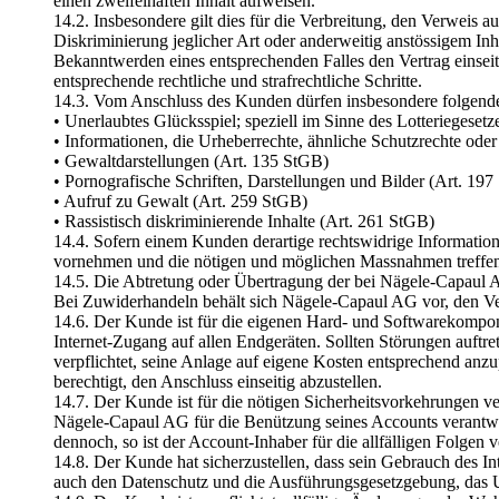
einen zweifelhaften Inhalt aufweisen.
14.2. Insbesondere gilt dies für die Verbreitung, den Verweis
Diskriminierung jeglicher Art oder anderweitig anstössigem In
Bekanntwerden eines entsprechenden Falles den Vertrag einseit
entsprechende rechtliche und strafrechtliche Schritte.
14.3. Vom Anschluss des Kunden dürfen insbesondere folgende I
• Unerlaubtes Glücksspiel; speziell im Sinne des Lotteriegesetz
• Informationen, die Urheberrechte, ähnliche Schutzrechte oder
• Gewaltdarstellungen (Art. 135 StGB)
• Pornografische Schriften, Darstellungen und Bilder (Art. 19
• Aufruf zu Gewalt (Art. 259 StGB)
• Rassistisch diskriminierende Inhalte (Art. 261 StGB)
14.4. Sofern einem Kunden derartige rechtswidrige Information
vornehmen und die nötigen und möglichen Massnahmen treffe
14.5. Die Abtretung oder Übertragung der bei Nägele-Capaul A
Bei Zuwiderhandeln behält sich Nägele-Capaul AG vor, den Ver
14.6. Der Kunde ist für die eigenen Hard- und Softwarekompon
Internet-Zugang auf allen Endgeräten. Sollten Störungen auft
verpflichtet, seine Anlage auf eigene Kosten entsprechend anzu
berechtigt, den Anschluss einseitig abzustellen.
14.7. Der Kunde ist für die nötigen Sicherheitsvorkehrungen v
Nägele-Capaul AG für die Benützung seines Accounts verantwor
dennoch, so ist der Account-Inhaber für die allfälligen Folgen 
14.8. Der Kunde hat sicherzustellen, dass sein Gebrauch des In
auch den Datenschutz und die Ausführungsgesetzgebung, das U