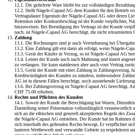
12.1. Die gelieferte Ware bleibt bis zur vollständigen Bezahl
12.2. Stellt Nägele-Capaul AG dem Kunden für den Betrieb v
Vertragsdauer Eigentum der Nägele-Capaul AG oder deren Liefe
Retention oder Konkursbeschlag ist der Kunde verpflichtet, 
hinzuweisen. Bei Beendigung des Vertrags ist der Kunde verpf
nach, ist Nägele-Capaul AG berechtigt, die nicht retournierten 
Zahlung
13.1. Die Rechnungen sind je nach Vereinbarung bei Übergabe in
13.2. Eine Zahlung gilt erst dann als erfolgt, wenn Nägele-Ca
13.3. Gerät der Käufer in Verzug, so ist Nägele-Capaul AG be
13.4. Leistet der Kunde auch nach Mahnung und innert angesetz
zu verlangen. Sie kann stattdessen aber auch vom Vertrag zurüc
13.5. Gerät der Kunde mit einer Zahlung in Zahlungsverzug, häl
Kreditwürdigkeit des Kunden zu mindern, insbesondere Zahlung
AG ist in diesem Fällen berechtigt, noch ausstehende Lieferun
13.6. Bei Zahlungsverzug ist Nägele-Capaul AG berechtigt, An
CHF 75.00 erhoben.
Rechte und Pflichten des Kunden
14.1. Soweit der Kunde die Berechtigung hat Waren, Dienstleis
Darstellung seiner Präsentation vollumfänglich verantwortlich 
sich an die ethischen und generell akzeptierten Regeln des Zus
die Nägele-Capaul AG entstehen. Der Kunde hat im Rahmen de
sich innerhalb des geltenden Rechts bewegt. Er verpflichtet s
lauteren Wettbewerb und verwandte Gebiete zu respektieren und