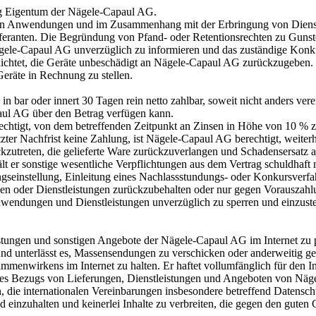
ung Eigentum der Nägele-Capaul AG.
on Anwendungen und im Zusammenhang mit der Erbringung von Dienstle
ranten. Die Begründung von Pfand- oder Retentionsrechten zu Gunsten 
Nägele-Capaul AG unverzüglich zu informieren und das zuständige Ko
lichtet, die Geräte unbeschädigt an Nägele-Capaul AG zurückzugeben. 
Geräte in Rechnung zu stellen.
 bar oder innert 30 Tagen rein netto zahlbar, soweit nicht anders vere
paul AG über den Betrag verfügen kann.
rechtigt, von dem betreffenden Zeitpunkt an Zinsen in Höhe von 10 % 
ter Nachfrist keine Zahlung, ist Nägele-Capaul AG berechtigt, weiter
kzutreten, die gelieferte Ware zurückzuverlangen und Schadensersatz a
t er sonstige wesentliche Verpflichtungen aus dem Vertrag schuldhaft 
seinstellung, Einleitung eines Nachlassstundungs- oder Konkursverfah
gen oder Dienstleistungen zurückzubehalten oder nur gegen Vorauszahl
wendungen und Dienstleistungen unverzüglich zu sperren und einzuste
tungen und sonstigen Angebote der Nägele-Capaul AG im Internet zu prä
und unterlässt es, Massensendungen zu verschicken oder anderweitig geg
ammenwirkens im Internet zu halten. Er haftet vollumfänglich für den In
s Bezugs von Lieferungen, Dienstleistungen und Angeboten von Nägele
ich, die internationalen Vereinbarungen insbesondere betreffend Datens
 einzuhalten und keinerlei Inhalte zu verbreiten, die gegen den guten