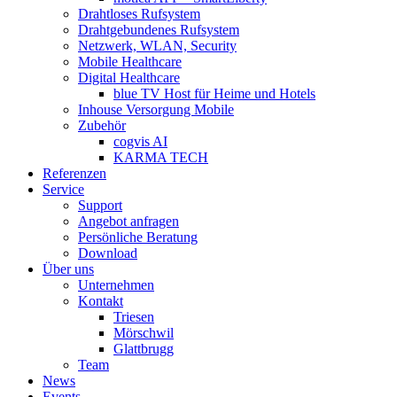
Drahtloses Rufsystem
Drahtgebundenes Rufsystem
Netzwerk, WLAN, Security
Mobile Healthcare
Digital Healthcare
blue TV Host für Heime und Hotels
Inhouse Versorgung Mobile
Zubehör
cogvis AI
KARMA TECH
Referenzen
Service
Support
Angebot anfragen
Persönliche Beratung
Download
Über uns
Unternehmen
Kontakt
Triesen
Mörschwil
Glattbrugg
Team
News
Events