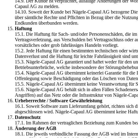
14.9. Der Kunde ist verpflichtet, allfällige Änderungen der W
Capaul AG zu melden.
14.10. Soweit der Kunde bei Nägele-Capaul AG bezogene Diens
über sämtliche Rechte und Pflichten in Bezug über die Nutzung
Endkunden überbunden werden.
Haftung
15.1. Die Haftung für Sach- und/oder Personenschäden, die im
Vertragsverletzung, aus Verschulden bei Vertragsschluss oder
vorsätzliches oder grob fahrlässiges Handeln vorliegt.
15.2. Jede Haftung für einen bestimmten technischen oder wirt
Datenverlust und die Haftung für leichte Fahrlässigkeit sind
15.3. Nägele-Capaul AG garantiert und haftet weder für den un
Betriebsunterbrüche, welche insbesondere der Störungsbehebun
15.4. Nägele-Capaul AG übernimmt keinerlei Garantie für die In
Offenlegung sowie Beschädigung oder das Löschen von Daten, 
15.5. Nägele-Capaul AG übernimmt keine Verantwortung für Sc
15.6. Nägele-Capaul AG behält sich in allen Fällen Schadener
Angriffen) auf das Netz oder die Infrastruktur von Nägele-Cap
Urheberrechte / Software Gewährleistung
16.1. Soweit Software zum Lieferumfang gehört, richten sich d
abgeschlossen wird. Nägele-Capaul AG übernimmt keine Haftu
Datenschutz
17.1. Im Rahmen der vertraglichen Beziehung zum Kunden bearb
Änderung der AGB
18.1. Die jeweils verbindliche Fassung der AGB wird im Internet