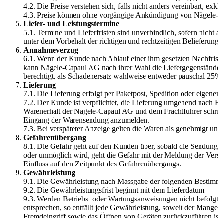
4.2. Die Preise verstehen sich, falls nicht anders vereinbart, 
4.3. Preise können ohne vorgängige Ankündigung von Nägele
Liefer- und Leistungstermine
5.1. Termine und Lieferfristen sind unverbindlich, sofern nich
unter dem Vorbehalt der richtigen und rechtzeitigen Belieferu
Annahmeverzug
6.1. Wenn der Kunde nach Ablauf einer ihm gesetzten Nachfris
kann Nägele-Capaul AG nach ihrer Wahl die Liefergegenstände 
berechtigt, als Schadenersatz wahlweise entweder pauschal 25
Lieferung
7.1. Die Lieferung erfolgt per Paketpost, Spedition oder eigen
7.2. Der Kunde ist verpflichtet, die Lieferung umgehend nach
Warenerhalt der Nägele-Capaul AG und dem Frachtführer schrif
Eingang der Warensendung anzumelden.
7.3. Bei verspäteter Anzeige gelten die Waren als genehmigt 
Gefahrenübergang
8.1. Die Gefahr geht auf den Kunden über, sobald die Sendung
oder unmöglich wird, geht die Gefahr mit der Meldung der Ver
Einfluss auf den Zeitpunkt des Gefahrenübergangs.
Gewährleistung
9.1. Die Gewährleistung nach Massgabe der folgenden Bestimmun
9.2. Die Gewährleistungsfrist beginnt mit dem Lieferdatum
9.3. Werden Betriebs- oder Wartungsanweisungen nicht befolgt
entsprechen, so entfällt jede Gewährleistung, soweit der Man
Fremdeingriff sowie das Öffnen von Geräten zurückzuführen i