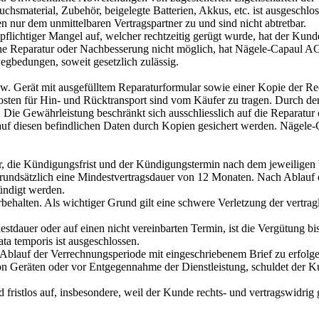
hsmaterial, Zubehör, beigelegte Batterien, Akkus, etc. ist ausgeschlos
nur dem unmittelbaren Vertragspartner zu und sind nicht abtretbar.
gspflichtiger Mangel auf, welcher rechtzeitig gerügt wurde, hat der Ku
ne Reparatur oder Nachbesserung nicht möglich, hat Nägele-Capaul AG
gbedungen, soweit gesetzlich zulässig.
bzw. Gerät mit ausgefülltem Reparaturformular sowie einer Kopie der R
dkosten für Hin- und Rücktransport sind vom Käufer zu tragen. Durch d
. Die Gewährleistung beschränkt sich ausschliesslich auf die Reparatur
auf diesen befindlichen Daten durch Kopien gesichert werden. Nägele-
r, die Kündigungsfrist und der Kündigungstermin nach dem jeweiligen
 grundsätzlich eine Mindestvertragsdauer von 12 Monaten. Nach Ablau
ündigt werden.
behalten. Als wichtiger Grund gilt eine schwere Verletzung der vertragl
estdauer oder auf einen nicht vereinbarten Termin, ist die Vergütung 
ta temporis ist ausgeschlossen.
 Ablauf der Verrechnungsperiode mit eingeschriebenem Brief zu erfolge
n Geräten oder vor Entgegennahme der Dienstleistung, schuldet der
ristlos auf, insbesondere, weil der Kunde rechts- und vertragswidrig