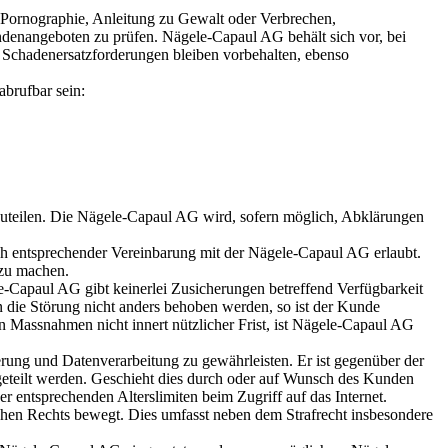
n Pornographie, Anleitung zu Gewalt oder Verbrechen,
undenangeboten zu prüfen. Nägele-Capaul AG behält sich vor, bei
; Schadenersatzforderungen bleiben vorbehalten, ebenso
abrufbar sein:
tzuteilen. Die Nägele-Capaul AG wird, sofern möglich, Abklärungen
ach entsprechender Vereinbarung mit der Nägele-Capaul AG erlaubt.
 zu machen.
-Capaul AG gibt keinerlei Zusicherungen betreffend Verfügbarkeit
 die Störung nicht anders behoben werden, so ist der Kunde
en Massnahmen nicht innert nützlicher Frist, ist Nägele-Capaul AG
erung und Datenverarbeitung zu gewährleisten. Er ist gegenüber der
geteilt werden. Geschieht dies durch oder auf Wunsch des Kunden
er entsprechenden Alterslimiten beim Zugriff auf das Internet.
ischen Rechts bewegt. Dies umfasst neben dem Strafrecht insbesondere