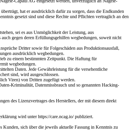
on Nägele-Capaul AG eingesetzt werden, unverzüglich an Nägele-
erträgt, hat er ausdrücklich dafür zu sorgen, dass die Endkunden
ntnis gesetzt sind und diese Rechte und Pflichten vertraglich an den
tehen, sei es aus Unmöglichkeit der Leistung, aus
s auch gegen deren Erfüllungsgehilfen wegbedungen, soweit nicht
nsprüche Dritter sowie für Folgeschäden aus Produktionsausfall,
immungen ausdrücklich wegbedungen.
rieb zu einem bestimmten Zeitpunkt. Die Haftung für
iermit wegbedungen.
ittelten Daten. Jede Gewährleistung für die versehentliche
hert sind, wird ausgeschlossen.
ich Viren) von Dritten zugefügt werden.
 Daten-Kriminalität, Datenmissbrauch und so genannten Hacking-
gen des Lizenzvertrages des Herstellers, der mit diesem direkt
rung wird unter https://care.ncag.io/ publiziert.
des Kunden, sich über die jeweils aktuelle Fassung in Kenntnis zu