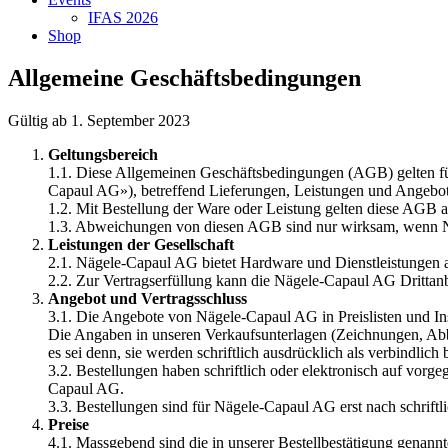
IFAS 2026
Shop
Zur
Zum
Allgemeine Geschäftsbedingungen
Navigation
Inhalt
springen
springen
Gültig ab 1. September 2023
Geltungsbereich
1.1. Diese Allgemeinen Geschäftsbedingungen (AGB) gelten f
Capaul AG»), betreffend Lieferungen, Leistungen und Angeb
1.2. Mit Bestellung der Ware oder Leistung gelten diese AGB al
1.3. Abweichungen von diesen AGB sind nur wirksam, wenn Nä
Leistungen der Gesellschaft
2.1. Nägele-Capaul AG bietet Hardware und Dienstleistungen a
2.2. Zur Vertragserfüllung kann die Nägele-Capaul AG Drittanb
Angebot und Vertragsschluss
3.1. Die Angebote von Nägele-Capaul AG in Preislisten und Ins
Die Angaben in unseren Verkaufsunterlagen (Zeichnungen, Abbi
es sei denn, sie werden schriftlich ausdrücklich als verbindlich 
3.2. Bestellungen haben schriftlich oder elektronisch auf vo
Capaul AG.
3.3. Bestellungen sind für Nägele-Capaul AG erst nach schriftli
Preise
4.1. Massgebend sind die in unserer Bestellbestätigung genannt