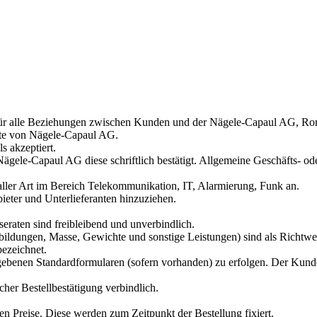
ür alle Beziehungen zwischen Kunden und der Nägele-Capaul AG, Ro
ote von Nägele-Capaul AG.
s akzeptiert.
gele-Capaul AG diese schriftlich bestätigt. Allgemeine Geschäfts- 
ller Art im Bereich Telekommunikation, IT, Alarmierung, Funk an.
ieter und Unterlieferanten hinzuziehen.
eraten sind freibleibend und unverbindlich.
ldungen, Masse, Gewichte und sonstige Leistungen) sind als Richtwert
bezeichnet.
rgegebenen Standardformularen (sofern vorhanden) zu erfolgen. Der Kun
cher Bestellbestätigung verbindlich.
en Preise. Diese werden zum Zeitpunkt der Bestellung fixiert.