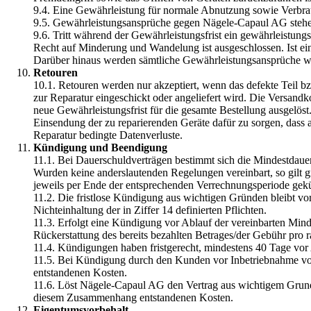
9.4. Eine Gewährleistung für normale Abnutzung sowie Verbrauc
9.5. Gewährleistungsansprüche gegen Nägele-Capaul AG stehen 
9.6. Tritt während der Gewährleistungsfrist ein gewährleistun
Recht auf Minderung und Wandelung ist ausgeschlossen. Ist ei
Darüber hinaus werden sämtliche Gewährleistungsansprüche we
Retouren
10.1. Retouren werden nur akzeptiert, wenn das defekte Teil 
zur Reparatur eingeschickt oder angeliefert wird. Die Versan
neue Gewährleistungsfrist für die gesamte Bestellung ausgelöst
Einsendung der zu reparierenden Geräte dafür zu sorgen, dass 
Reparatur bedingte Datenverluste.
Kündigung und Beendigung
11.1. Bei Dauerschuldverträgen bestimmt sich die Mindestdaue
Wurden keine anderslautenden Regelungen vereinbart, so gilt
jeweils per Ende der entsprechenden Verrechnungsperiode gek
11.2. Die fristlose Kündigung aus wichtigen Gründen bleibt vor
Nichteinhaltung der in Ziffer 14 definierten Pflichten.
11.3. Erfolgt eine Kündigung vor Ablauf der vereinbarten Mind
Rückerstattung des bereits bezahlten Betrages/der Gebühr pro ra
11.4. Kündigungen haben fristgerecht, mindestens 40 Tage vor
11.5. Bei Kündigung durch den Kunden vor Inbetriebnahme vo
entstandenen Kosten.
11.6. Löst Nägele-Capaul AG den Vertrag aus wichtigem Grund f
diesem Zusammenhang entstandenen Kosten.
Eigentumsvorbehalt