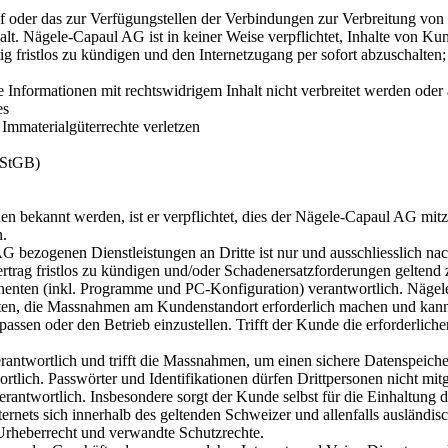
 auf oder das zur Verfügungstellen der Verbindungen zur Verbreitung vo
halt. Nägele-Capaul AG ist in keiner Weise verpflichtet, Inhalte von K
ig fristlos zu kündigen und den Internetzugang per sofort abzuschalten
nformationen mit rechtswidrigem Inhalt nicht verbreitet werden oder 
es
 Immaterialgüterrechte verletzen
7 StGB)
en bekannt werden, ist er verpflichtet, dies der Nägele-Capaul AG mi
n.
G bezogenen Dienstleistungen an Dritte ist nur und ausschliesslich n
trag fristlos zu kündigen und/oder Schadenersatzforderungen geltend
enten (inkl. Programme und PC-Konfiguration) verantwortlich. Nägele
reten, die Massnahmen am Kundenstandort erforderlich machen und kann
passen oder den Betrieb einzustellen. Trifft der Kunde die erforderlich
erantwortlich und trifft die Massnahmen, um einen sichere Datenspeich
tlich. Passwörter und Identifikationen dürfen Drittpersonen nicht mit
verantwortlich. Insbesondere sorgt der Kunde selbst für die Einhaltung d
ternets sich innerhalb des geltenden Schweizer und allenfalls ausländ
rheberrecht und verwandte Schutzrechte.