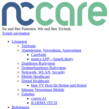
Sie und Ihre Patienten. Wir und Ihre Technik.
Toggle navigation
Lösungen
Telefonie
Alarmierung, Verwaltung, Auswertung
CareSuite
motica APP – SmartLiberty
Drahtloses Rufsystem
Drahtgebundenes Rufsystem
Netzwerk, WLAN, Security
Mobile Healthcare
Digital Healthcare
blue TV Host für Heime und Hotels
Inhouse Versorgung Mobile
Zubehör
cogvis AI
KARMA TECH
Referenzen